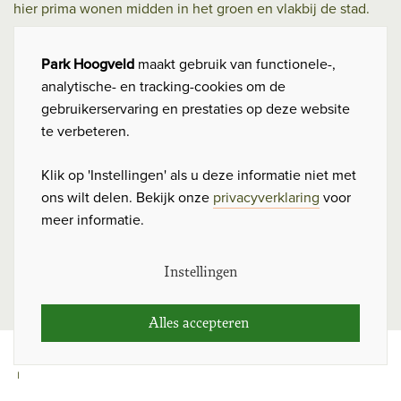
hier prima wonen midden in het groen en vlakbij de stad.
Hoogveld Heerlen BV
C
Park Hoogveld
maakt gebruik van functionele-,
analytische- en tracking-cookies om de
o
Looiersgracht 12, 6211 JK Maastricht
gebruikerservaring en prestaties op deze website
o
te verbeteren.
043 - 210 02 20
k
Klik op 'Instellingen' als u deze informatie niet met
info@parkhoogveld.nl
i
ons wilt delen. Bekijk onze
privacyverklaring
voor
e
meer informatie.
Volg ons ook op
c
Facebook
Instellingen
o
n
Alles accepteren 
s
© 2026 Park Hoogveld
e
|
Privacyverklaring