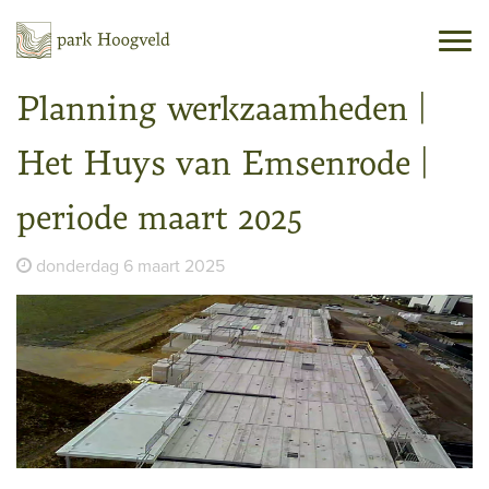
Togg
navi
Planning werkzaamheden |
Het Huys van Emsenrode |
periode maart 2025
donderdag 6 maart 2025